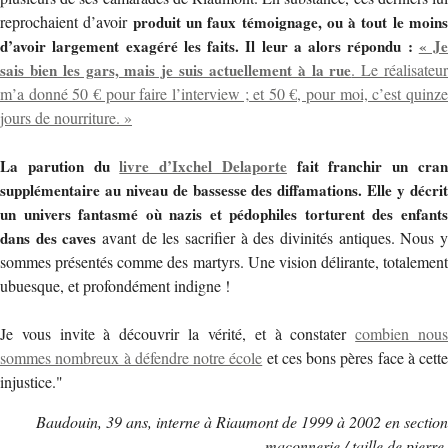
reprochaient d’avoir
produit un faux témoignage, ou à tout le moin
d’avoir largement exagéré les faits. Il leur a alors répondu :
« Je
sais bien les gars, mais je suis actuellement à la rue
. Le réalisateu
m’a donné 50 € pour faire l’interview ; et 50 €, pour moi, c’est quinze
jours de nourriture. »
La parution du
livre d’Ixchel Delaporte
fait franchir un cra
supplémentaire au niveau de bassesse des diffamations. Elle y décrit
un univers fantasmé où nazis et pédophiles torturent des enfants
dans des caves
avant de les sacrifier à des divinités antiques. Nous 
sommes présentés comme des martyrs. Une vision délirante, totalement
ubuesque, et profondément indigne !
Je vous invite à découvrir la vérité, et à constater
combien nou
sommes nombreux à défendre notre école
et ces bons pères face à cette
injustice."
Baudouin, 39 ans, interne à Riaumont de 1999 à 2002 en section
maçonnerie / taille de pierre.