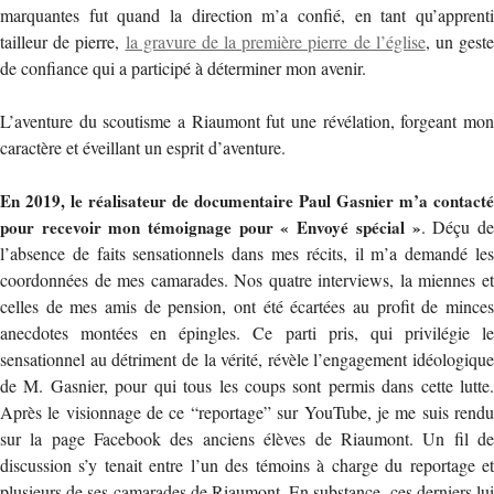
marquantes fut quand la direction m’a confié, en tant qu’apprenti
tailleur de pierre,
la gravure de la première pierre de l’église
, un gest
de confiance qui a participé à déterminer mon avenir.
L’aventure du scoutisme a Riaumont fut une révélation, forgeant mon
caractère et éveillant un esprit d’aventure.
En 2019, le réalisateur de documentaire Paul Gasnier m’a contacté
pour recevoir mon témoignage pour « Envoyé spécial »
. Déçu d
l’absence de faits sensationnels dans mes récits, il m’a demandé les
coordonnées de mes camarades. Nos quatre interviews, la miennes et
celles de mes amis de pension, ont été écartées au profit de minces
anecdotes montées en épingles. Ce parti pris, qui privilégie le
sensationnel au détriment de la vérité, révèle l’engagement idéologique
de M. Gasnier, pour qui tous les coups sont permis dans cette lutte.
Après le visionnage de ce “reportage” sur YouTube, je me suis rendu
sur la page Facebook des anciens élèves de Riaumont. Un fil de
discussion s’y tenait entre l’un des témoins à charge du reportage et
plusieurs de ses camarades de Riaumont. En substance, ces derniers lui